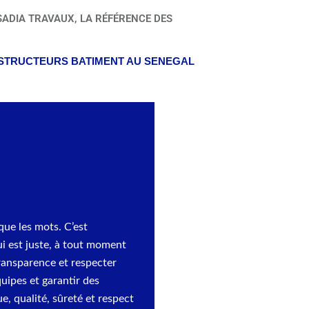
SADIA TRAVAUX, LA RÉFÉRENCE DES
STRUCTEURS BATIMENT AU SENEGAL
que les mots. C’est
i est juste, à tout moment
transparence et respecter
uipes et garantir des
e, qualité, sûreté et respect