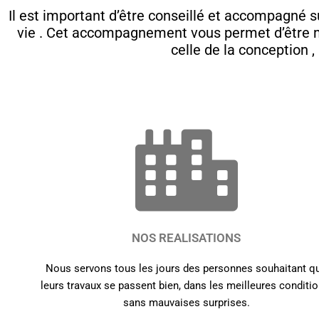
a
s
Il est important d’être conseillé et accompagné su
vie . Cet accompagnement vous permet d’être mi
m
e
celle de la conception ,
a
r
g
e
NOS REALISATIONS
Nous servons tous les jours des personnes souhaitant q
leurs travaux se passent bien, dans les meilleures conditio
sans mauvaises surprises.