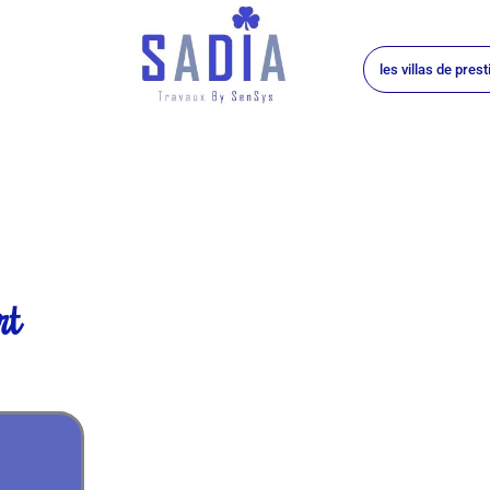
les villas de prest
:
rt