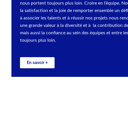
nous portent toujours plus loin. Croire en l’équipe. N
la satisfaction et la joie de remporter ensemble un dé
à associer les talents et à réussir nos projets nous r
une grande valeur à la diversité et à la contribution d
mais aussi la confiance au sein des équipes et entre l
toujours plus loin.
En savoir +