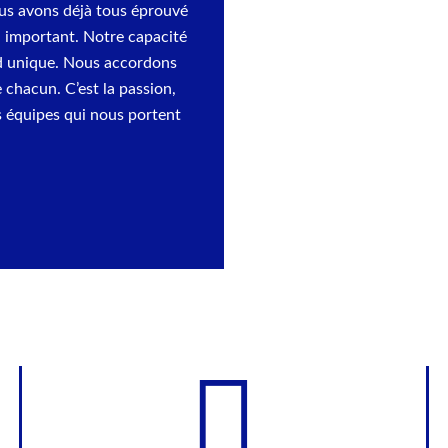
ous avons déjà tous éprouvé
fi important. Notre capacité
end unique. Nous accordons
e chacun. C’est la passion,
es équipes qui nous portent