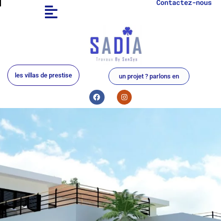
Contactez-nous
Aller
au
contenu
les villas de prestise
un projet ? parlons en
F
I
a
n
c
s
e
t
b
a
o
g
o
r
k
a
m