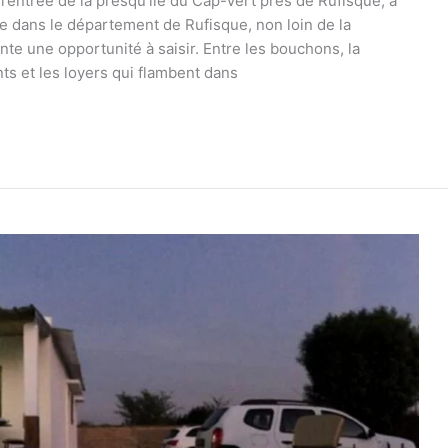
l’entrée de la presqu’île du Cap-Vert près de Rufisque, à
ée dans le département de Rufisque, non loin de la
te une opportunité à saisir. Entre les bouchons, la
nts et les loyers qui flambent dans