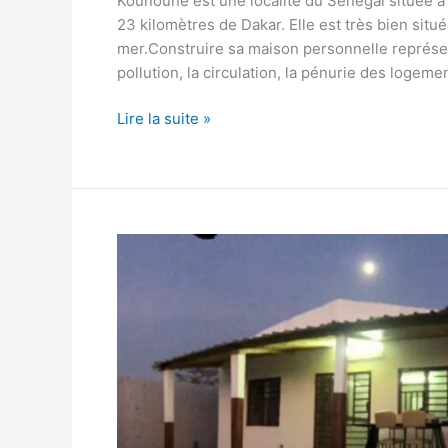
Kounoune est une localité du Sénégal située à 
23 kilomètres de Dakar. Elle est très bien situ
mer.Construire sa maison personnelle représen
pollution, la circulation, la pénurie des logeme
Lire la suite »
Construire
une
maison
au
Sine
Saloum,
Senegal.