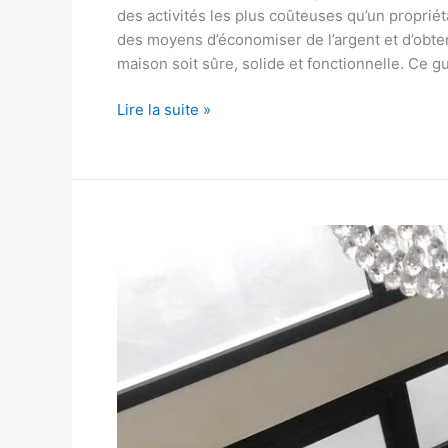
des activités les plus coûteuses qu’un propriét
des moyens d’économiser de l’argent et d’obten
maison soit sûre, solide et fonctionnelle. Ce g
Lire la suite »
Construction
d’une
maison
a
Kounoune
Rufisque
,
Senegal