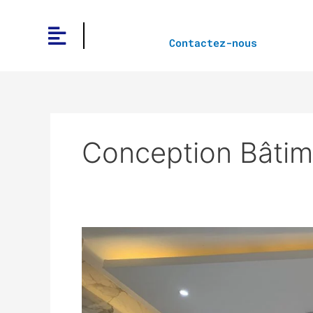
Aller
au
contenu
Contactez-nous
Conception Bâtim
constructeur
de
bâtiment
au
senegal