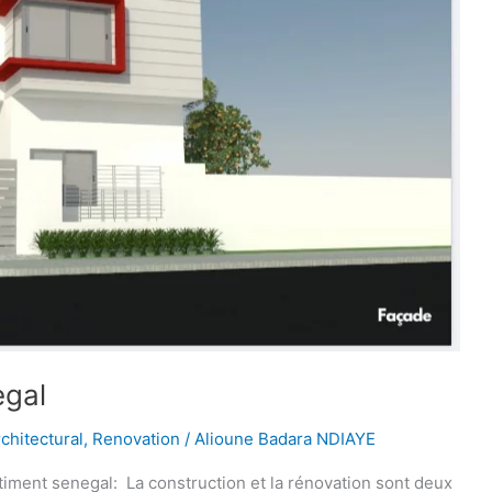
egal
rchitectural
,
Renovation
/
Alioune Badara NDIAYE
timent senegal: La construction et la rénovation sont deux