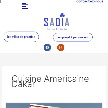
Contactez-nous
Aller
au
contenu
les villas de prestise
un projet ? parlons en
F
I
a
n
c
s
e
t
b
a
o
g
o
r
k
a
m
Cuisine Americaine
Dakar
construction