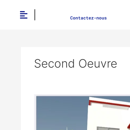
Aller
au
contenu
Contactez-nous
Second Oeuvre
construction
bâtiment
senegal