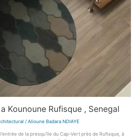
 a Kounoune Rufisque , Senegal
rchitectural
/
Alioune Badara NDIAYE
l’entrée de la presqu’île du Cap-Vert près de Rufisque, à