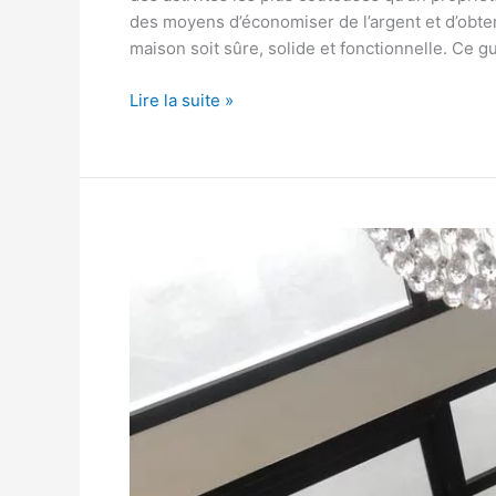
des moyens d’économiser de l’argent et d’obten
maison soit sûre, solide et fonctionnelle. Ce g
Lire la suite »
Construction
d’une
maison
a
Kounoune
Rufisque
,
Senegal