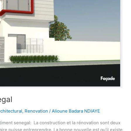
egal
rchitectural
,
Renovation
/
Alioune Badara NDIAYE
timent senegal: La construction et la rénovation sont deux
aire puisse entreprendre. La bonne nouvelle est qu’il existe