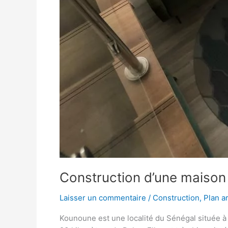
Construction d’une maison
Laisser un commentaire
/
Construction
,
Plan a
Kounoune est une localité du Sénégal située à 