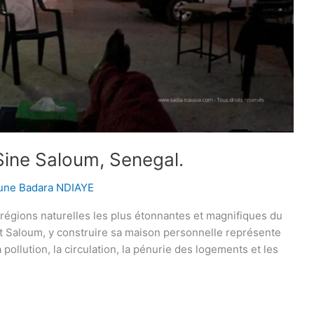
Sine Saloum, Senegal.
oune Badara NDIAYE
 régions naturelles les plus étonnantes et magnifiques du
et Saloum, y construire sa maison personnelle représente
 pollution, la circulation, la pénurie des logements et les