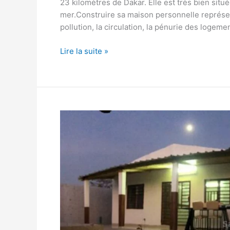
23 kilomètres de Dakar. Elle est très bien situ
mer.Construire sa maison personnelle représen
pollution, la circulation, la pénurie des logeme
Lire la suite »
Construire
une
maison
au
Sine
Saloum,
Senegal.