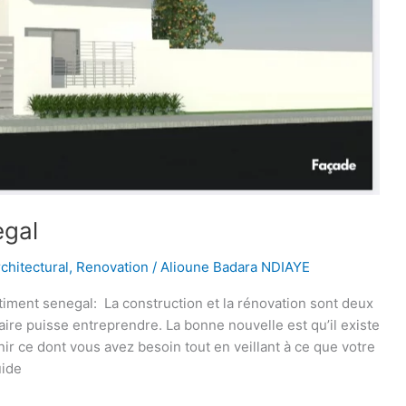
egal
rchitectural
,
Renovation
/
Alioune Badara NDIAYE
timent senegal: La construction et la rénovation sont deux
aire puisse entreprendre. La bonne nouvelle est qu’il existe
ir ce dont vous avez besoin tout en veillant à ce que votre
uide