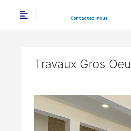
Aller
au
contenu
Contactez-nous
Travaux Gros Oeu
construction
clé
en
main
d’un