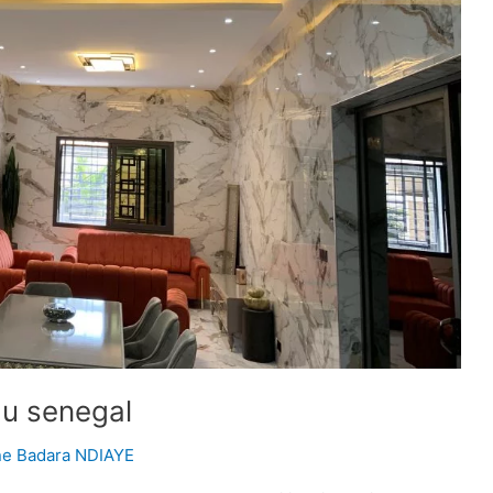
au senegal
ne Badara NDIAYE