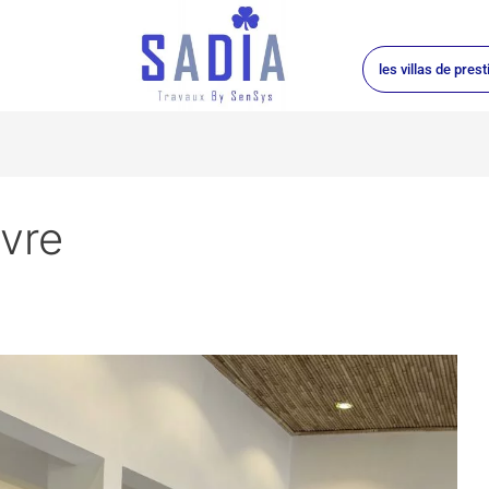
les villas de prest
vre