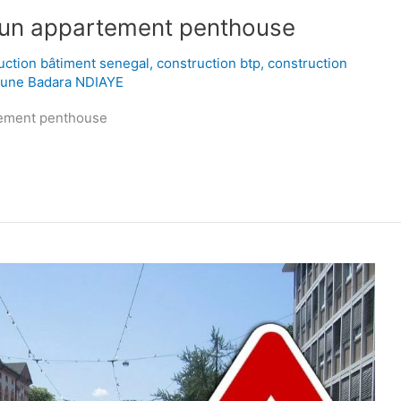
d’un appartement penthouse
uction bâtiment senegal
,
construction btp
,
construction
oune Badara NDIAYE
rtement penthouse