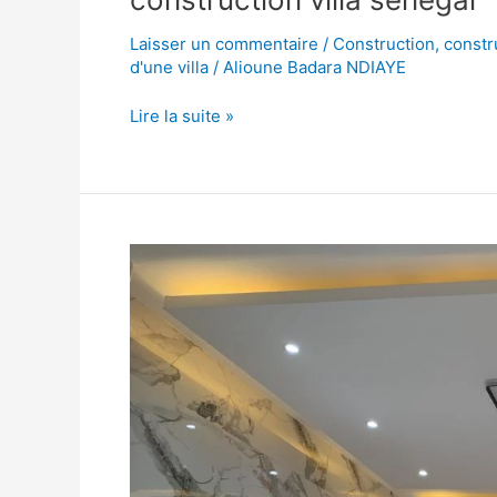
Laisser un commentaire
/
Construction
,
constr
d'une villa
/
Alioune Badara NDIAYE
Lire la suite »
constructeur
de
bâtiment
au
senegal